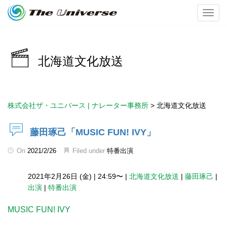
Toggl
北海道文化放送
株式会社ザ・ユニバース | ナレーター事務所
>
北海道文化放送
藤田琢己「MUSIC FUN! IVY」
On
2021/2/26
Filed under
特番出演
2021年2月26日 (金)
|
24:59〜
|
北海道文化放送
|
藤田琢己
|
出演
|
特番出演
MUSIC FUN! IVY