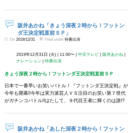
阪井あかね「きょう深夜２時から！フットン
ダ王決定戦直前ＳＰ」
On
2019/12/31
Filed under
特番出演
2019年12月31日 (火)
|
11:00〜
|
中京テレビ
|
阪井あかね
|
ナレーション
|
特番出演
きょう深夜２時から！フットンダ王決定戦直前ＳＰ
日本で一番早いお笑いバトル！『フットンダ王決定戦』が
今年も開幕!!今年は実力派芸人ＶＳ注目のお笑い第７世代
がガチンコバトル!!はたして、９代目王者に輝くのは誰!?
阪井あかね「あした深夜２時から！フットン