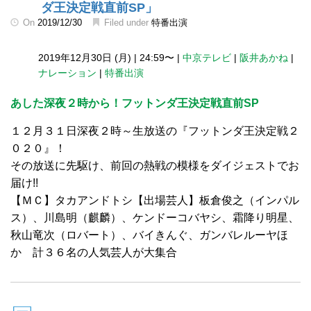
ダ王決定戦直前SP」
On
2019/12/30
Filed under
特番出演
2019年12月30日 (月)
|
24:59〜
|
中京テレビ
|
阪井あかね
|
ナレーション
|
特番出演
あした深夜２時から！フットンダ王決定戦直前SP
１２月３１日深夜２時～生放送の『フットンダ王決定戦２
０２０』！
その放送に先駆け、前回の熱戦の模様をダイジェストでお
届け!!
【ＭＣ】タカアンドトシ【出場芸人】板倉俊之（インパル
ス）、川島明（麒麟）、ケンドーコバヤシ、霜降り明星、
秋山竜次（ロバート）、バイきんぐ、ガンバレルーヤほ
か 計３６名の人気芸人が大集合