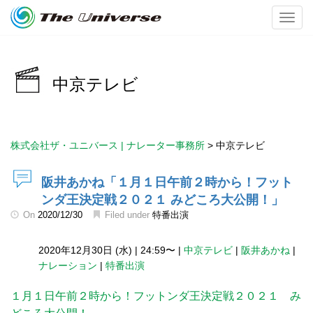
Toggl
中京テレビ
株式会社ザ・ユニバース | ナレーター事務所
>
中京テレビ
阪井あかね「１月１日午前２時から！フット
ンダ王決定戦２０２１ みどころ大公開！」
On
2020/12/30
Filed under
特番出演
2020年12月30日 (水)
|
24:59〜
|
中京テレビ
|
阪井あかね
|
ナレーション
|
特番出演
１月１日午前２時から！フットンダ王決定戦２０２１ み