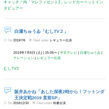
キャッチ！内「マレフィセント2」レッドカーペットイン
タビュアー
白瀬ちゅうゐ「むしTV２」
On
2019/7/6
Filed under
レギュラー出演
2019年7月6日 (土)
|
25:05〜
|
中京テレビ
|
白瀬ちゅうゐ
|
ナレーション
|
レギュラー出演
むしTV2
阪井あかね「あした深夜2時から！フットンダ
王決定戦2019 直前SP」
On
2018/12/30
Filed under
特番出演