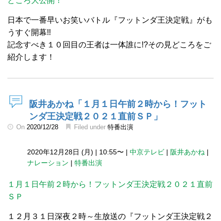
どころ大公開！
日本で一番早いお笑いバトル『フットンダ王決定戦』がも
うすぐ開幕!!
記念すべき１０回目の王者は一体誰に!?その見どころをご
紹介します！
阪井あかね「１月１日午前２時から！フット
ンダ王決定戦２０２１直前ＳＰ」
On
2020/12/28
Filed under
特番出演
2020年12月28日 (月)
|
10:55〜
|
中京テレビ
|
阪井あかね
|
ナレーション
|
特番出演
１月１日午前２時から！フットンダ王決定戦２０２１直前
ＳＰ
１２月３１日深夜２時～生放送の『フットンダ王決定戦２