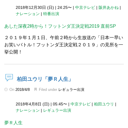
2018年12月30日 (日)
|
24:25〜
|
中京テレビ
|
阪井あかね
|
ナレーション
|
特番出演
あした深夜2時から！フットンダ王決定戦2019 直前SP
２０１９年１月１日、午前２時から生放送の「日本一早い
お笑いバトル！フットンダ王決定戦２０１９」の見所を一
挙公開！
柏田ユウリ「夢Ｒ人生」
On
2018/4/8
Filed under
レギュラー出演
2018年4月8日 (日)
|
05:45〜
|
中京テレビ
|
柏田ユウリ
|
ナレーション
|
レギュラー出演
夢Ｒ人生