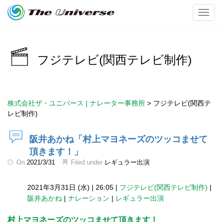
Toggl
フジテレビ(関西テレビ制作)
株式会社ザ・ユニバース | ナレーター事務所
>
フジテレビ(関西テ
レビ制作)
阪井あかね「村上マヨネーズのツッコませて
頂きます！」
On
2021/3/31
Filed under
レギュラー出演
2021年3月31日 (水)
|
26:05
|
フジテレビ(関西テレビ制作)
|
阪井あかね
|
ナレーション
|
レギュラー出演
村上マヨネーズのツッコませて頂きます！