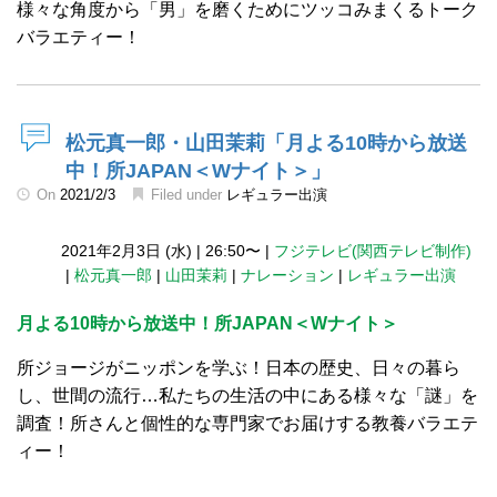
様々な角度から「男」を磨くためにツッコみまくるトーク
バラエティー！
松元真一郎・山田茉莉「月よる10時から放送
中！所JAPAN＜Wナイト＞」
On
2021/2/3
Filed under
レギュラー出演
2021年2月3日 (水)
|
26:50〜
|
フジテレビ(関西テレビ制作)
|
松元真一郎
|
山田茉莉
|
ナレーション
|
レギュラー出演
月よる10時から放送中！所JAPAN＜Wナイト＞
所ジョージがニッポンを学ぶ！日本の歴史、日々の暮ら
し、世間の流行…私たちの生活の中にある様々な「謎」を
調査！所さんと個性的な専門家でお届けする教養バラエテ
ィー！