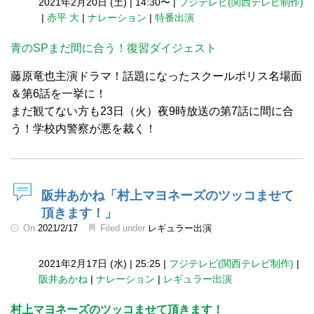
2021年2月20日 (土)
|
14:30〜
|
フジテレビ(関西テレビ制作)
|
赤平 大
|
ナレーション
|
特番出演
青のSPまだ間に合う！復習ダイジェスト
藤原竜也主演ドラマ！話題になったスクールポリス名場面
＆第6話を一挙に！
まだ観てない方も23日（火）夜9時放送の第7話に間に合
う！学校内警察が悪を裁く！
阪井あかね「村上マヨネーズのツッコませて
頂きます！」
On
2021/2/17
Filed under
レギュラー出演
2021年2月17日 (水)
|
25:25
|
フジテレビ(関西テレビ制作)
|
阪井あかね
|
ナレーション
|
レギュラー出演
村上マヨネーズのツッコませて頂きます！