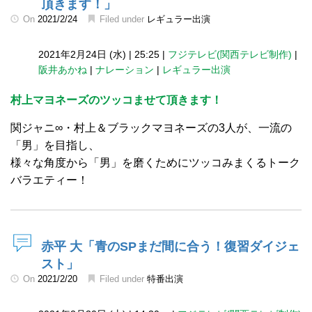
頂きます！」
On
2021/2/24
Filed under
レギュラー出演
2021年2月24日 (水)
|
25:25
|
フジテレビ(関西テレビ制作)
|
阪井あかね
|
ナレーション
|
レギュラー出演
村上マヨネーズのツッコませて頂きます！
関ジャニ∞・村上＆ブラックマヨネーズの3人が、一流の
「男」を目指し、
様々な角度から「男」を磨くためにツッコみまくるトーク
バラエティー！
赤平 大「青のSPまだ間に合う！復習ダイジェ
スト」
On
2021/2/20
Filed under
特番出演