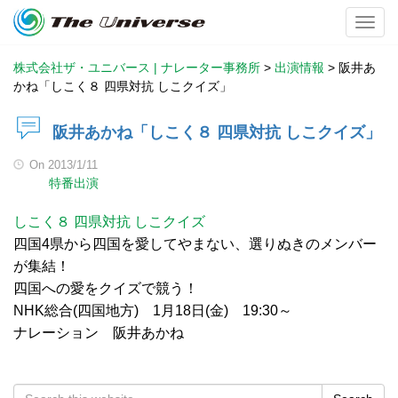
Toggl
株式会社ザ・ユニバース | ナレーター事務所
>
出演情報
>
阪井あ
かね「しこく８ 四県対抗 しこクイズ」
阪井あかね「しこく８ 四県対抗 しこクイズ」
On
2013/1/11
特番出演
しこく８ 四県対抗 しこクイズ
四国4県から四国を愛してやまない、選りぬきのメンバー
が集結！
四国への愛をクイズで競う！
NHK総合(四国地方) 1月18日(金) 19:30～
ナレーション 阪井あかね