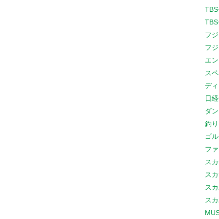
TB
TB
フジ
フジ
エン
スペ
ディ
日経
ダン
釣り
ゴル
ファ
スカ
スカ
スカ
スカ
MUS