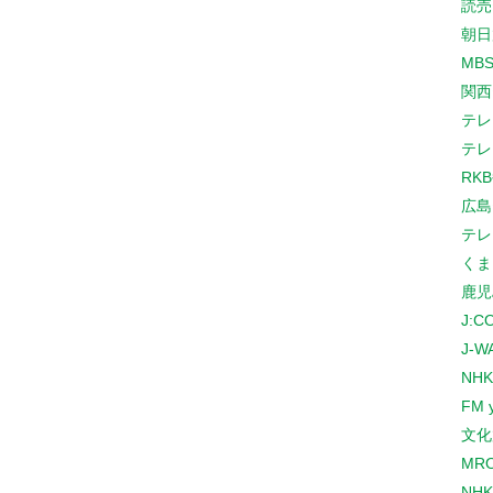
読売
朝日
MB
関西
テレ
テレ
RK
広島
テレ
くま
鹿児
J:
J-W
NHK
FM 
文化
MR
NH