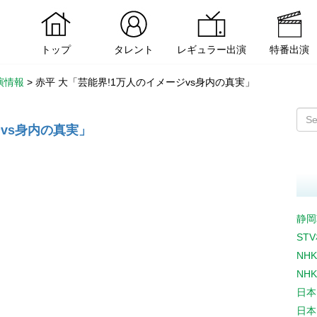
トップ
タレント
レギュラー出演
特番出演
演情報
>
赤平 大「芸能界!1万人のイメージvs身内の真実」
ジvs身内の真実」
静岡
ST
NH
NH
日本
日本