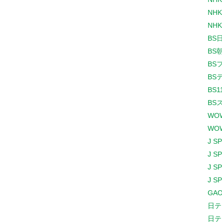
NHK
NHK
BS
BS
BS
BS
BS1
BS
WO
WO
J S
J S
J S
J S
GAO
日テ
日テ