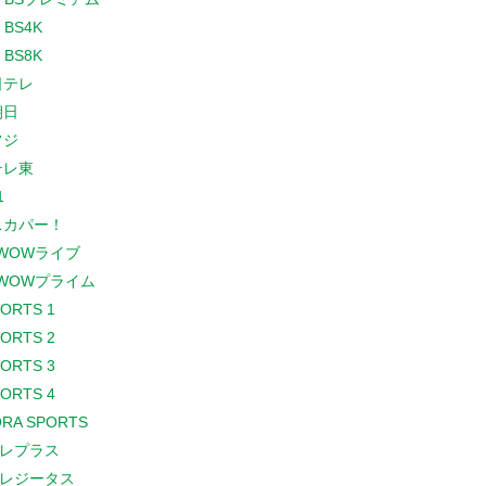
 BS4K
 BS8K
日テレ
朝日
フジ
テレ東
1
スカパー！
WOWライブ
WOWプライム
PORTS 1
PORTS 2
PORTS 3
PORTS 4
RA SPORTS
レプラス
レジータス