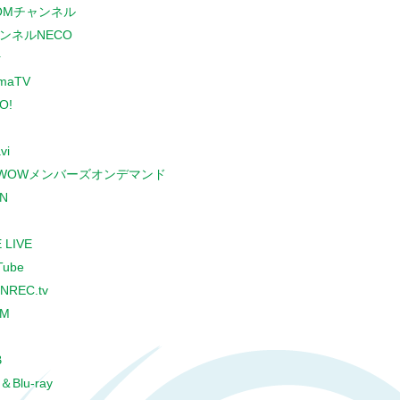
COMチャンネル
ンネルNECO
r
maTV
O!
vi
WOWメンバーズオンデマンド
N
 LIVE
Tube
NREC.tv
CM
B
＆Blu-ray