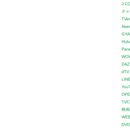
J:
チャ
TVe
Abe
GYA
Hulu
Para
WO
DAZ
dTV
LINE
You
OPE
TV
映画
WE
DVD