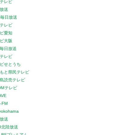
テレビ
放送
S毎日放送
テレビ
ビ愛知
ビ大阪
B毎日放送
テレビ
ビせとうち
もと県民テレビ
島読売テレビ
COMテレビ
AVE
-FM
yokohama
放送
O北陸放送
K BSプレミアム