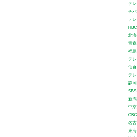
テレ
チバ
テレ
HB
北海
青森
福島
テレ
仙台
テレ
静岡
SB
新潟
中京
CB
名古
東海