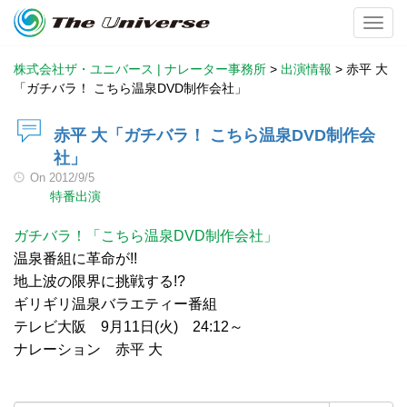
Toggl
株式会社ザ・ユニバース | ナレーター事務所
>
出演情報
>
赤平 大
「ガチバラ！ こちら温泉DVD制作会社」
赤平 大「ガチバラ！ こちら温泉DVD制作会
社」
On
2012/9/5
特番出演
ガチバラ！「こちら温泉DVD制作会社」
温泉番組に革命が!!
地上波の限界に挑戦する!?
ギリギリ温泉バラエティー番組
テレビ大阪 9月11日(火) 24:12～
ナレーション 赤平 大