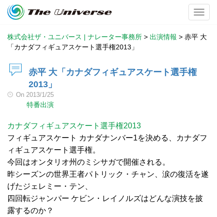
Toggl
株式会社ザ・ユニバース | ナレーター事務所
>
出演情報
>
赤平 大
「カナダフィギュアスケート選手権2013」
赤平 大「カナダフィギュアスケート選手権
2013」
On
2013/1/25
特番出演
カナダフィギュアスケート選手権2013
フィギュアスケート カナダナンバー1を決める、カナダフ
ィギュアスケート選手権。
今回はオンタリオ州のミシサガで開催される。
昨シーズンの世界王者パトリック・チャン、涙の復活を遂
げたジェレミー・テン、
四回転ジャンパー ケビン・レイノルズはどんな演技を披
露するのか？