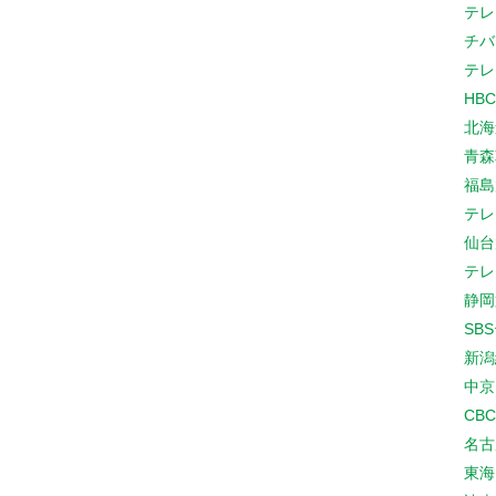
テレ
チバ
テレ
HB
北海
青森
福島
テレ
仙台
テレ
静岡
SB
新潟
中京
CB
名古
東海