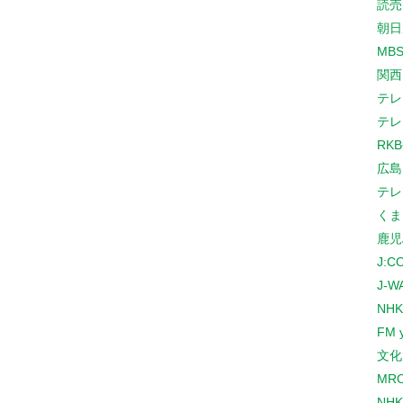
読売
朝日
MB
関西
テレ
テレ
RK
広島
テレ
くま
鹿児
J:
J-W
NHK
FM 
文化
MR
NH