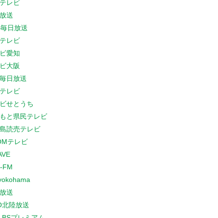
テレビ
放送
S毎日放送
テレビ
ビ愛知
ビ大阪
B毎日放送
テレビ
ビせとうち
もと県民テレビ
島読売テレビ
COMテレビ
AVE
-FM
yokohama
放送
O北陸放送
K BSプレミアム