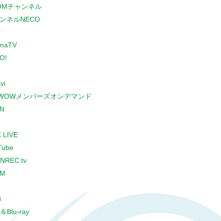
COMチャンネル
ンネルNECO
r
maTV
O!
vi
WOWメンバーズオンデマンド
N
 LIVE
Tube
NREC.tv
CM
B
＆Blu-ray