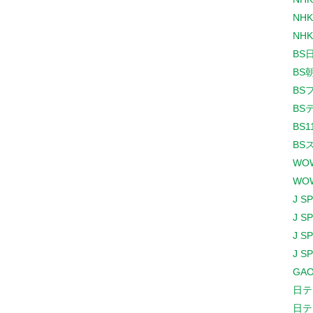
NHK
NHK
BS
BS
BS
BS
BS1
BS
WO
WO
J S
J S
J S
J S
GAO
日テ
日テ