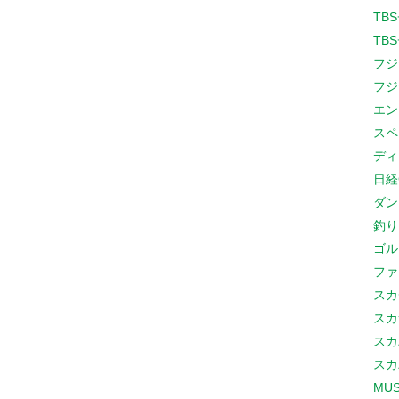
TB
TB
フジ
フジ
エン
スペ
ディ
日経
ダン
釣り
ゴル
ファ
スカ
スカ
スカ
スカ
MUS