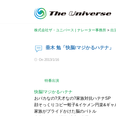
株式会社ザ・ユニバース | ナレーター事務所
>
出
垂木 勉「快脳!マジかるハテナ」
On
2013/1/16
特番出演
快脳!マジかるハテナ
おバカなの?天才なの?家族対抗ハテナSP
顔そっくりコピー蛭子&イケメン円楽&ギャ
家族がプライドかけた脳のバトル