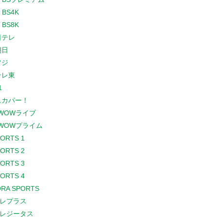
 BS4K
 BS8K
日テレ
朝日
フジ
テレ東
1
スカパー！
WOWライブ
WOWプライム
PORTS 1
PORTS 2
PORTS 3
PORTS 4
RA SPORTS
レプラス
レジータス