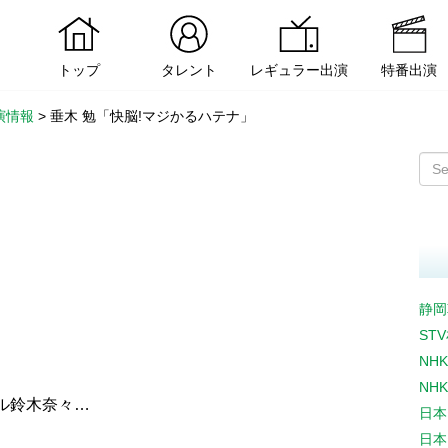
トップ
タレント
レギュラー出演
特番出演
演情報
>
垂木 勉「快脳!マジかるハテナ」
静岡
ST
NH
NH
ル鈴木奈々…
日本
日本