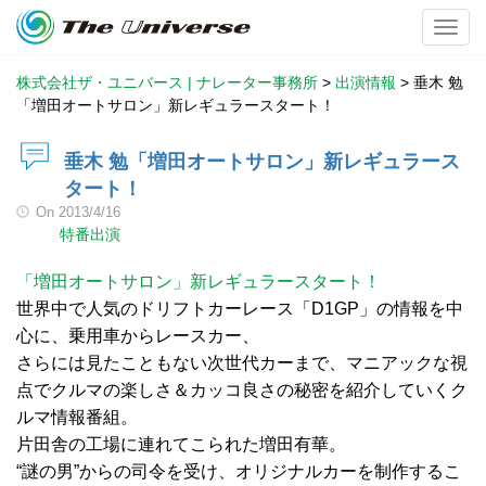
Toggl
株式会社ザ・ユニバース | ナレーター事務所
>
出演情報
>
垂木 勉
「増田オートサロン」新レギュラースタート！
垂木 勉「増田オートサロン」新レギュラース
タート！
On
2013/4/16
特番出演
「増田オートサロン」新レギュラースタート！
世界中で人気のドリフトカーレース「D1GP」の情報を中
心に、乗用車からレースカー、
さらには見たこともない次世代カーまで、マニアックな視
点でクルマの楽しさ＆カッコ良さの秘密を紹介していくク
ルマ情報番組。
片田舎の工場に連れてこられた増田有華。
“謎の男”からの司令を受け、オリジナルカーを制作するこ