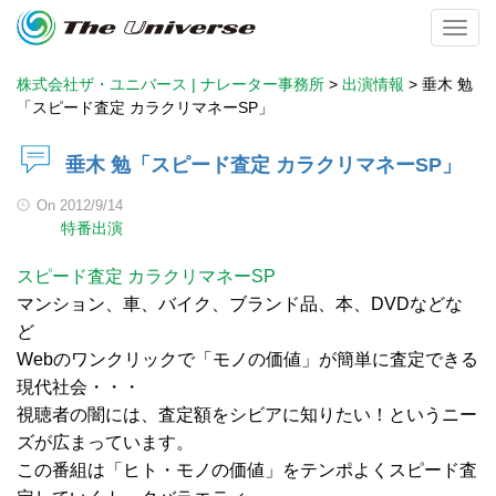
Toggl
株式会社ザ・ユニバース | ナレーター事務所
>
出演情報
>
垂木 勉
「スピード査定 カラクリマネーSP」
垂木 勉「スピード査定 カラクリマネーSP」
On
2012/9/14
特番出演
スピード査定 カラクリマネーSP
マンション、車、バイク、ブランド品、本、DVDなどな
ど
Webのワンクリックで「モノの価値」が簡単に査定できる
現代社会・・・
視聴者の闇には、査定額をシビアに知りたい！というニー
ズが広まっています。
この番組は「ヒト・モノの価値」をテンポよくスピード査