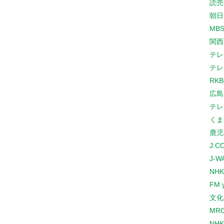
読売
朝日
MB
関西
テレ
テレ
RK
広島
テレ
くま
鹿児
J:
J-W
NHK
FM 
文化
MR
NH