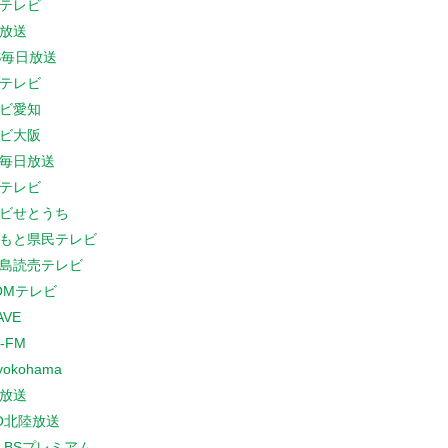
テレビ
放送
S毎日放送
テレビ
ビ愛知
ビ大阪
B毎日放送
テレビ
ビせとうち
もと県民テレビ
島読売テレビ
COMテレビ
AVE
-FM
yokohama
放送
O北陸放送
K BSプレミアム