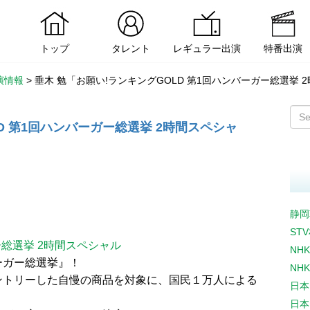
トップ
タレント
レギュラー出演
特番出演
演情報
>
垂木 勉「お願い!ランキングGOLD 第1回ハンバーガー総選挙 
D 第1回ハンバーガー総選挙 2時間スペシャ
静岡
ST
ー総選挙 2時間スペシャル
NH
ーガー総選挙』！
NH
ントリーした自慢の商品を対象に、国民１万人による
日本
日本