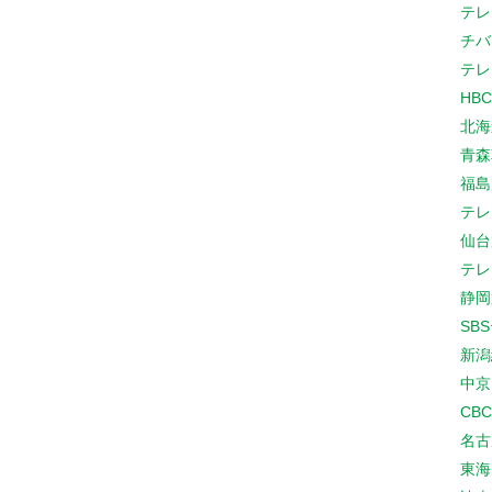
テレ
チバ
テレ
HB
北海
青森
福島
テレ
仙台
テレ
静岡
SB
新潟
中京
CB
名古
東海