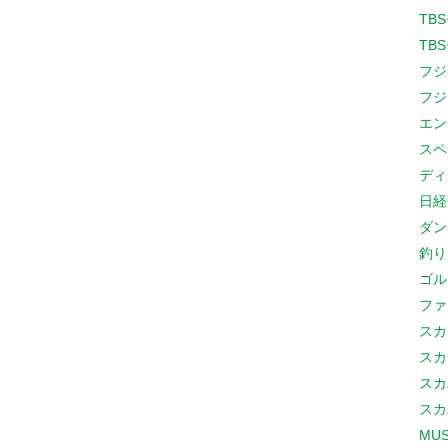
TB
TB
フジ
フジ
エン
スペ
ディ
日経
ダン
釣り
ゴル
ファ
スカ
スカ
スカ
スカ
MUS