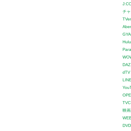
J:
チャ
TVe
Abe
GYA
Hulu
Para
WO
DAZ
dTV
LINE
You
OPE
TV
映画
WE
DVD