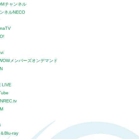
COMチャンネル
ンネルNECO
r
maTV
O!
vi
WOWメンバーズオンデマンド
N
 LIVE
Tube
NREC.tv
CM
B
＆Blu-ray