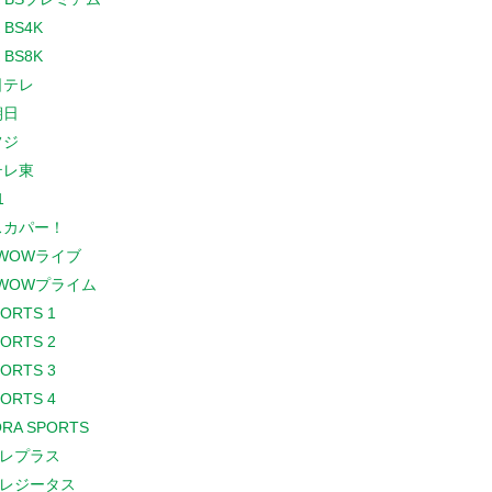
 BS4K
 BS8K
日テレ
朝日
フジ
テレ東
1
スカパー！
WOWライブ
WOWプライム
PORTS 1
PORTS 2
PORTS 3
PORTS 4
RA SPORTS
レプラス
レジータス