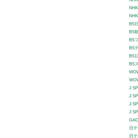
NHK
NHK
BS
BS
BS
BS
BS1
BS
WO
WO
J S
J S
J S
J S
GAO
日テ
日テ