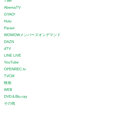
TVer
AbemaTV
GYAO!
Hulu
Paravi
WOWOWメンバーズオンデマンド
DAZN
dTV
LINE LIVE
YouTube
OPENREC.tv
TVCM
映画
WEB
DVD＆Blu-ray
その他