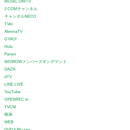
MUSIC ON!TV
J:COMチャンネル
チャンネルNECO
TVer
AbemaTV
GYAO!
Hulu
Paravi
WOWOWメンバーズオンデマンド
DAZN
dTV
LINE LIVE
YouTube
OPENREC.tv
TVCM
映画
WEB
DVD＆Blu-ray