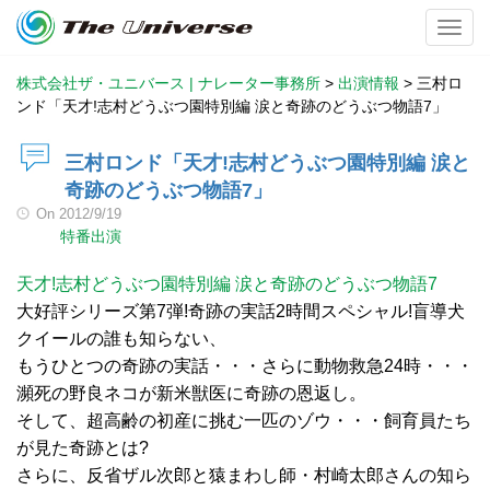
Toggl
株式会社ザ・ユニバース | ナレーター事務所
>
出演情報
>
三村ロ
ンド「天才!志村どうぶつ園特別編 涙と奇跡のどうぶつ物語7」
三村ロンド「天才!志村どうぶつ園特別編 涙と
奇跡のどうぶつ物語7」
On
2012/9/19
特番出演
天才!志村どうぶつ園特別編 涙と奇跡のどうぶつ物語7
大好評シリーズ第7弾!奇跡の実話2時間スペシャル!盲導犬
クイールの誰も知らない、
もうひとつの奇跡の実話・・・さらに動物救急24時・・・
瀕死の野良ネコが新米獣医に奇跡の恩返し。
そして、超高齢の初産に挑む一匹のゾウ・・・飼育員たち
が見た奇跡とは?
さらに、反省ザル次郎と猿まわし師・村崎太郎さんの知ら