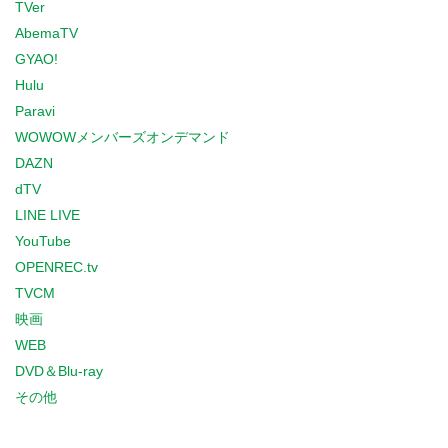
TVer
AbemaTV
GYAO!
Hulu
Paravi
WOWOWメンバーズオンデマンド
DAZN
dTV
LINE LIVE
YouTube
OPENREC.tv
TVCM
映画
WEB
DVD＆Blu-ray
その他