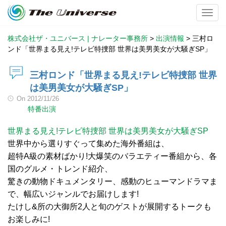
Toggl
株式会社ザ・ユニバース | ナレーター事務所
>
出演情報
>
三村ロ
ンド「世界まる見え!テレビ特捜部 世界は美男美女が大騒ぎSP」
三村ロンド「世界まる見え!テレビ特捜部 世界
は美男美女が大騒ぎSP」
On
2012/11/26
特番出演
世界まる見え!テレビ特捜部 世界は美男美女が大騒ぎSP
世界中から選りすぐって集めた海外番組は、
超特A級の素材ばかり!大爆笑のバラエティー番組から、各
国のグルメ・トレンド紹介、
驚きの動物ドキュメンタリー、感動のヒューマンドラマま
で、幅広いジャンルでお届けします!
たけし&所の大御所2人と旬のゲストが展開するトークも
お楽しみに!