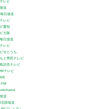
テレビ
放送
S毎日放送
テレビ
ビ愛知
ビ大阪
B毎日放送
テレビ
ビせとうち
もと県民テレビ
島読売テレビ
COMテレビ
AVE
-FM
yokohama
放送
O北陸放送
K BSプレミアム