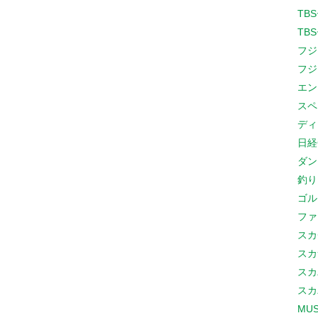
TB
TB
フジ
フジ
エン
スペ
ディ
日経
ダン
釣り
ゴル
ファ
スカ
スカ
スカ
スカ
MUS