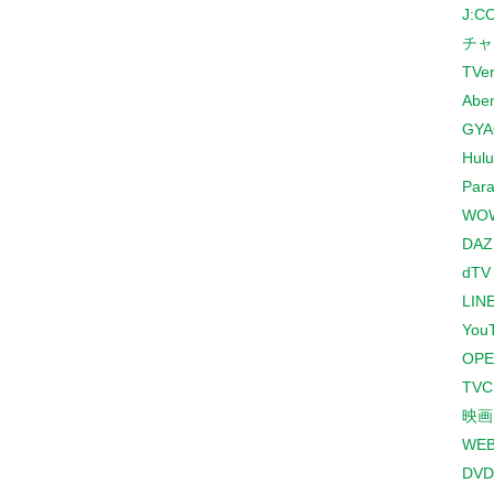
J:
チャ
TVe
Abe
GYA
Hulu
Para
WO
DAZ
dTV
LINE
You
OPE
TV
映画
WE
DVD