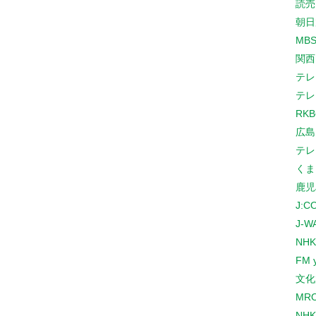
読売
朝日
MB
関西
テレ
テレ
RK
広島
テレ
くま
鹿児
J:
J-W
NHK
FM 
文化
MR
NH