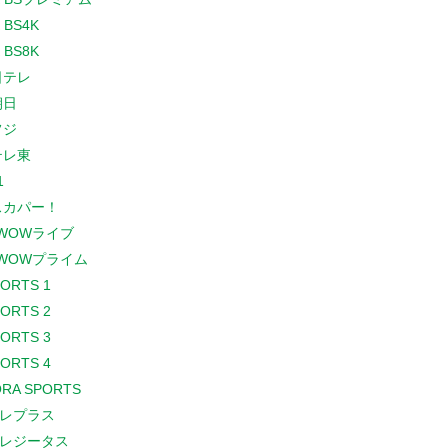
 BS4K
 BS8K
日テレ
朝日
フジ
テレ東
1
スカパー！
WOWライブ
WOWプライム
PORTS 1
PORTS 2
PORTS 3
PORTS 4
RA SPORTS
レプラス
レジータス