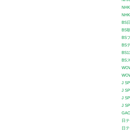
NHK
NHK
BS
BS
BS
BS
BS1
BS
WO
WO
J S
J S
J S
J S
GAO
日テ
日テ