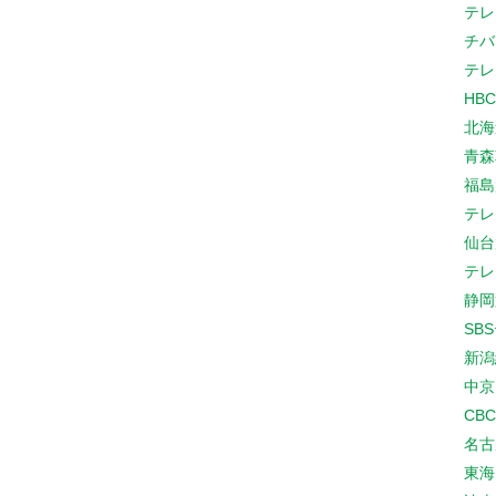
テレ
チバ
テレ
HB
北海
青森
福島
テレ
仙台
テレ
静岡
SB
新潟
中京
CB
名古
東海