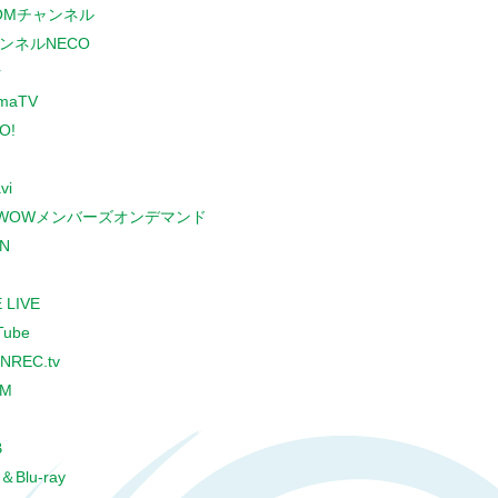
COMチャンネル
ンネルNECO
r
maTV
O!
vi
WOWメンバーズオンデマンド
N
 LIVE
Tube
NREC.tv
CM
B
＆Blu-ray