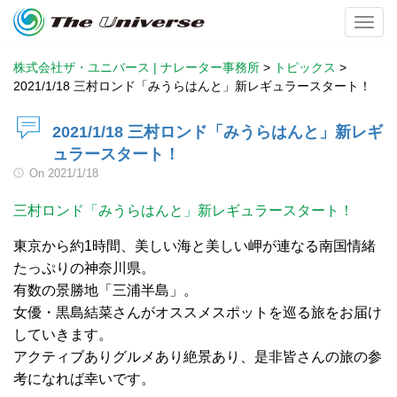
Toggl
株式会社ザ・ユニバース | ナレーター事務所
>
トピックス
>
2021/1/18 三村ロンド「みうらはんと」新レギュラースタート！
2021/1/18 三村ロンド「みうらはんと」新レギ
ュラースタート！
On
2021/1/18
三村ロンド「みうらはんと」新レギュラースタート！
東京から約1時間、美しい海と美しい岬が連なる南国情緒
たっぷりの神奈川県。
有数の景勝地「三浦半島」。
女優・黒島結菜さんがオススメスポットを巡る旅をお届け
していきます。
アクティブありグルメあり絶景あり、是非皆さんの旅の参
考になれば幸いです。