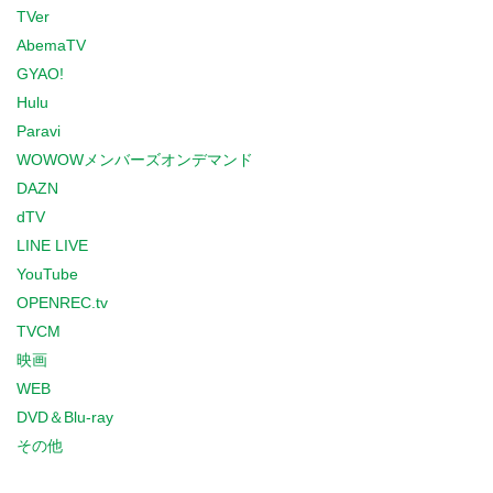
TVer
AbemaTV
GYAO!
Hulu
Paravi
WOWOWメンバーズオンデマンド
DAZN
dTV
LINE LIVE
YouTube
OPENREC.tv
TVCM
映画
WEB
DVD＆Blu-ray
その他