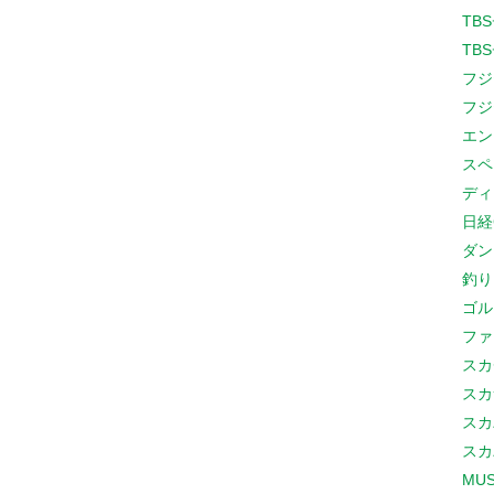
TB
TB
フジ
フジ
エン
スペ
ディ
日経
ダン
釣り
ゴル
ファ
スカ
スカ
スカ
スカ
MUS