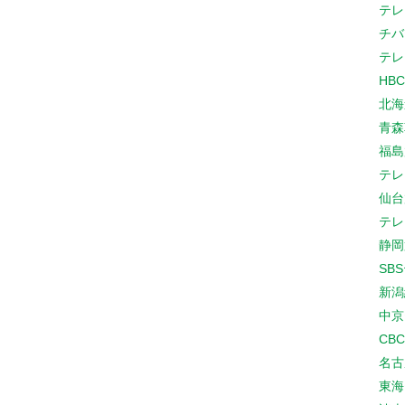
テレ
チバ
テレ
HB
北海
青森
福島
テレ
仙台
テレ
静岡
SB
新潟
中京
CB
名古
東海