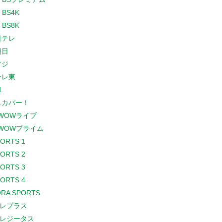
 BS4K
 BS8K
日テレ
朝日
フジ
テレ東
1
スカパー！
WOWライブ
WOWプライム
PORTS 1
PORTS 2
PORTS 3
PORTS 4
RA SPORTS
レプラス
レジータス