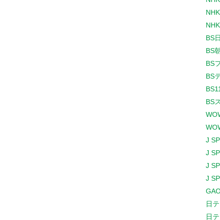
NHK
NHK
BS
BS
BS
BS
BS1
BS
WO
WO
J S
J S
J S
J S
GAO
日テ
日テ