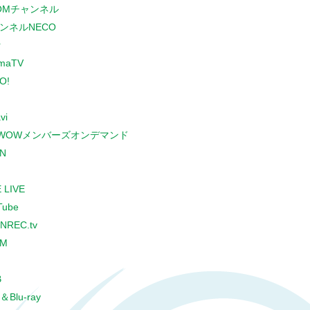
COMチャンネル
ンネルNECO
r
maTV
O!
vi
WOWメンバーズオンデマンド
N
 LIVE
Tube
NREC.tv
CM
B
＆Blu-ray