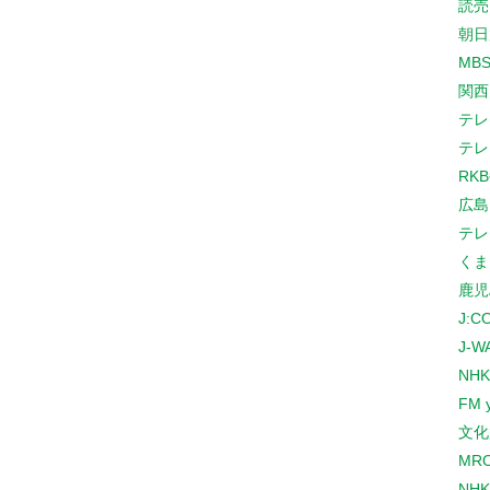
読売
朝日
MB
関西
テレ
テレ
RK
広島
テレ
くま
鹿児
J:
J-W
NHK
FM 
文化
MR
NH