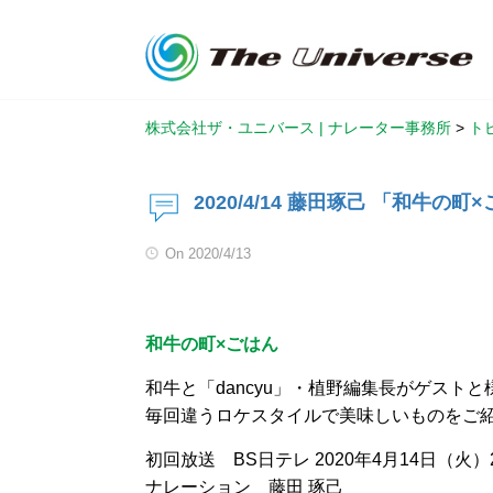
株式会社ザ・ユニバース | ナレーター事務所
>
ト
2020/4/14 藤田琢己 「和牛
On
2020/4/13
和牛の町×ごはん
和牛と「dancyu」・植野編集長がゲスト
毎回違うロケスタイルで美味しいものをご
初回放送 BS日テレ 2020年4月14日（火）2
ナレーション 藤田 琢己