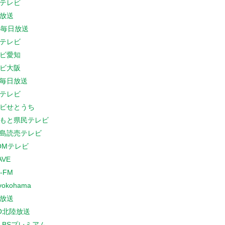
テレビ
放送
S毎日放送
テレビ
ビ愛知
ビ大阪
B毎日放送
テレビ
ビせとうち
もと県民テレビ
島読売テレビ
COMテレビ
AVE
-FM
yokohama
放送
O北陸放送
K BSプレミアム