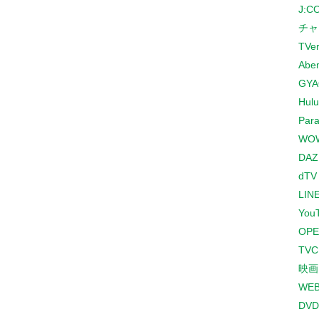
J:
チャ
TVe
Abe
GYA
Hulu
Para
WO
DAZ
dTV
LINE
You
OPE
TV
映画
WE
DVD