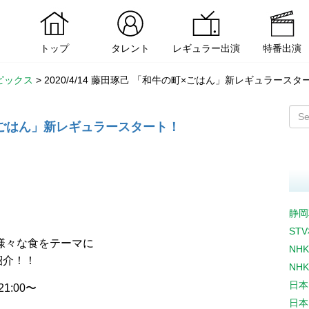
トップ
タレント
レギュラー出演
特番出演
ピックス
>
2020/4/14 藤田琢己 「和牛の町×ごはん」新レギュラースタ
の町×ごはん」新レギュラースタート！
静岡
ST
と様々な食をテーマに
NH
紹介！！
NH
日本
1:00〜
日本