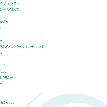
COMチャンネル
ンネルNECO
r
maTV
O!
vi
WOWメンバーズオンデマンド
N
 LIVE
Tube
NREC.tv
CM
B
＆Blu-ray