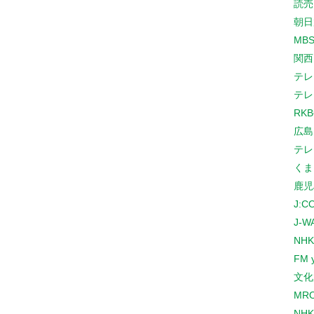
読売
朝日
MB
関西
テレ
テレ
RK
広島
テレ
くま
鹿児
J:
J-W
NHK
FM 
文化
MR
NH