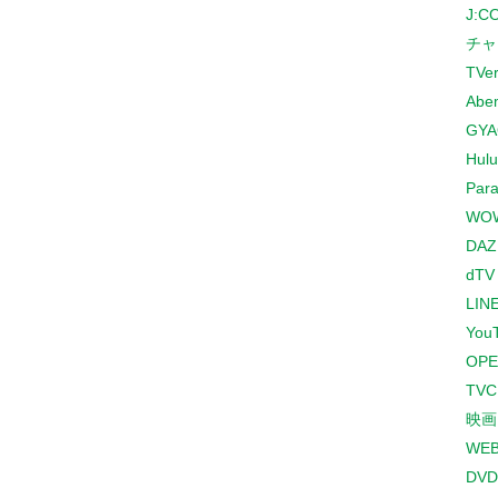
J:
チャ
TVe
Abe
GYA
Hulu
Para
WO
DAZ
dTV
LINE
You
OPE
TV
映画
WE
DVD