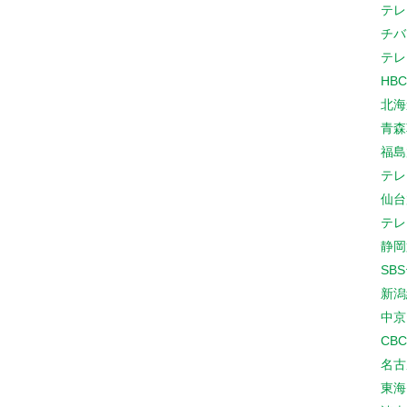
テレ
チバ
テレ
HB
北海
青森
福島
テレ
仙台
テレ
静岡
SB
新潟
中京
CB
名古
東海