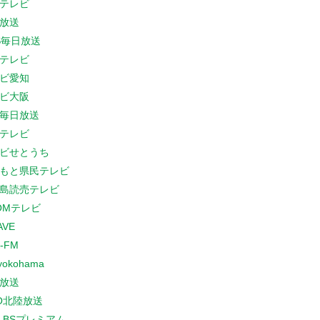
テレビ
放送
S毎日放送
テレビ
ビ愛知
ビ大阪
B毎日放送
テレビ
ビせとうち
もと県民テレビ
島読売テレビ
COMテレビ
AVE
-FM
yokohama
放送
O北陸放送
K BSプレミアム