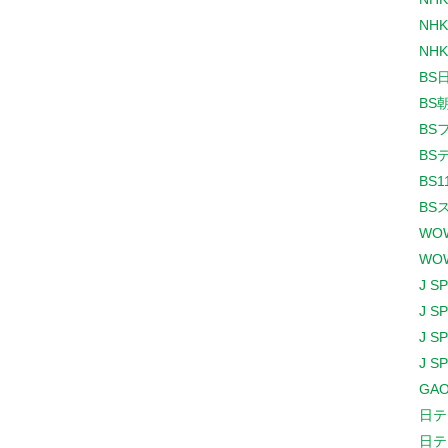
NHK
NHK
BS
BS
BS
BS
BS1
BS
WO
WO
J S
J S
J S
J S
GAO
日テ
日テ