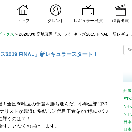
トップ
タレント
レギュラー出演
特番出演
ピックス
>
2020/3/8 高地真吾「スーパーキッズ2019 FINAL」新レ
ッズ2019 FINAL」新レギュラースタート！
静岡
ST
催！全国36地区の予選を勝ち進んだ、小学生部門30
NH
イナリストが舞浜に集結し14代目王者をかけ熱いパフ
NH
に輝くのは？！
日本
で余すことなくお届けします。
日本