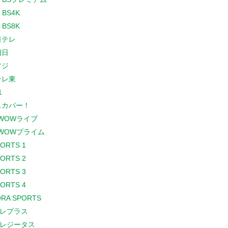
 BS4K
 BS8K
日テレ
朝日
フジ
テレ東
1
スカパー！
WOWライブ
WOWプライム
PORTS 1
PORTS 2
PORTS 3
PORTS 4
RA SPORTS
レプラス
レジータス