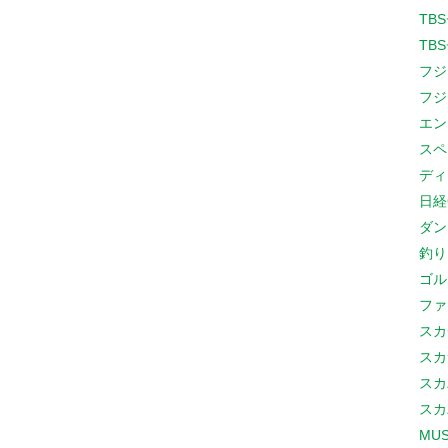
TB
TB
フジ
フジ
エン
スペ
ディ
日経
ダン
釣り
ゴル
ファ
スカ
スカ
スカ
スカ
MUS