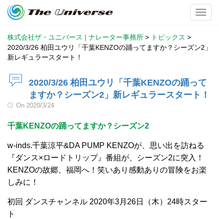
Toggl
株式会社ザ・ユニバース | ナレーター事務所
>
トピックス
>
2020/3/26 柏田ユウリ「千葉KENZOの踊ってますか？シーズン2」
新レギュラースタート！
2020/3/26 柏田ユウリ「千葉KENZOの踊って
ますか？シーズン2」新レギュラースタート！
On
2020/3/24
千葉KENZOの踊ってますか？シーズン2
w-inds.千葉涼平&DA PUMP KENZOが、思い出を訪ねる
『ダンス×ロードトリップ』番組が、シーズン2に突入！
KENZOの故郷、福岡へ！笑いあり感動ありの冒険をお楽
しみに！
初回 ダンスチャンネル 2020年3月26日（木）24時スター
ト