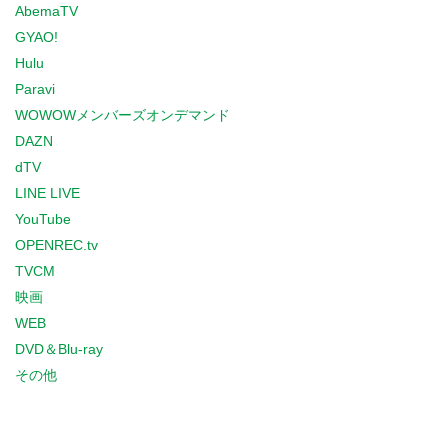
AbemaTV
GYAO!
Hulu
Paravi
WOWOWメンバーズオンデマンド
DAZN
dTV
LINE LIVE
YouTube
OPENREC.tv
TVCM
映画
WEB
DVD＆Blu-ray
その他