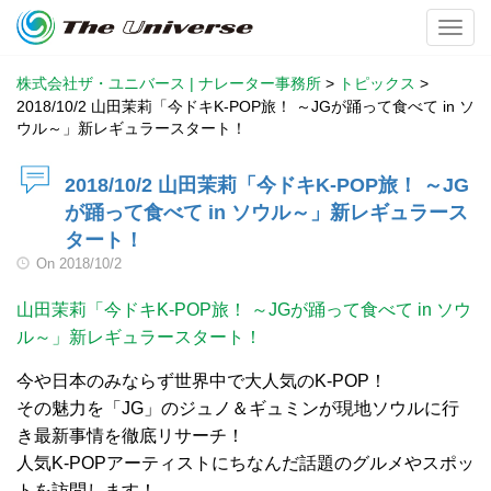
Toggl
株式会社ザ・ユニバース | ナレーター事務所
>
トピックス
>
2018/10/2 山田茉莉「今ドキK-POP旅！ ～JGが踊って食べて in ソ
ウル～」新レギュラースタート！
2018/10/2 山田茉莉「今ドキK-POP旅！ ～JG
が踊って食べて in ソウル～」新レギュラース
タート！
On
2018/10/2
山田茉莉「今ドキK-POP旅！ ～JGが踊って食べて in ソウ
ル～」新レギュラースタート！
今や日本のみならず世界中で大人気のK-POP！
その魅力を「JG」のジュノ＆ギュミンが現地ソウルに行
き最新事情を徹底リサーチ！
人気K-POPアーティストにちなんだ話題のグルメやスポッ
トを訪問します！