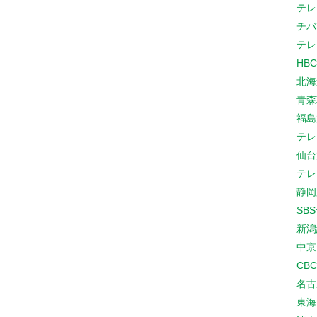
テレ
チバ
テレ
HB
北海
青森
福島
テレ
仙台
テレ
静岡
SB
新潟
中京
CB
名古
東海