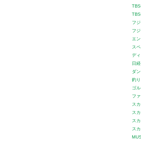
TB
TB
フジ
フジ
エン
スペ
ディ
日経
ダン
釣り
ゴル
ファ
スカ
スカ
スカ
スカ
MUS