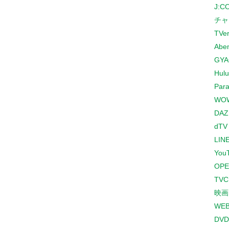
J:
チャ
TVe
Abe
GYA
Hulu
Para
WO
DAZ
dTV
LINE
You
OPE
TV
映画
WE
DVD