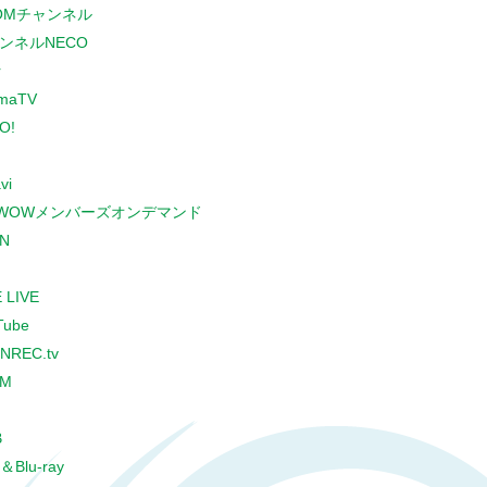
COMチャンネル
ンネルNECO
r
maTV
O!
vi
WOWメンバーズオンデマンド
N
 LIVE
Tube
NREC.tv
CM
B
＆Blu-ray