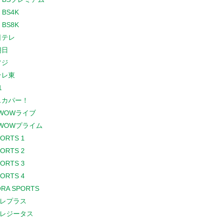
 BS4K
 BS8K
日テレ
朝日
フジ
テレ東
1
スカパー！
WOWライブ
WOWプライム
PORTS 1
PORTS 2
PORTS 3
PORTS 4
RA SPORTS
レプラス
レジータス