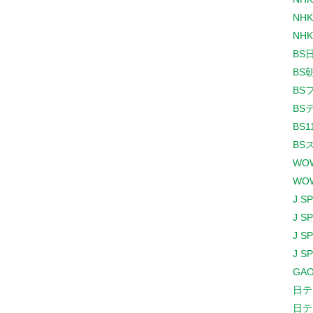
NHK
NHK
BS
BS
BS
BS
BS1
BS
WO
WO
J S
J S
J S
J S
GAO
日テ
日テ