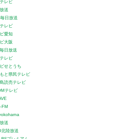
テレビ
放送
S毎日放送
テレビ
ビ愛知
ビ大阪
B毎日放送
テレビ
ビせとうち
もと県民テレビ
島読売テレビ
COMテレビ
AVE
-FM
yokohama
放送
O北陸放送
K BSプレミアム