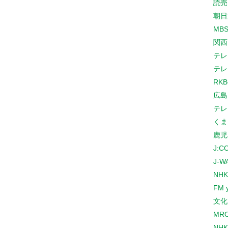
読売
朝日
MB
関西
テレ
テレ
RK
広島
テレ
くま
鹿児
J:
J-W
NHK
FM 
文化
MR
NH