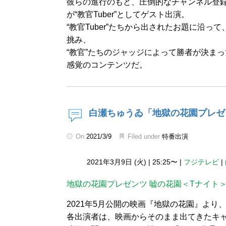
彼らの進行のもと、圧倒的なチャンネル登
が“教官Tuber”としてゲスト出演。
“教官Tuber”たちから出されたお題に沿っ
挑み、
“教官”たちのジャッジによって勝者が決ま
感覚のコンテンツだ。
白瀬ちゅうゐ「地獄の花園プレゼ
On
2021/3/9
Filed under
特番出演
2021年3月9日 (火)
|
25:25〜
|
フジテレビ
|
地獄の花園プレゼンツ 嘘の花園＜Tナイト
2021年5月公開の映画『地獄の花園』より
各出演者は、映画からそのまま出てきたキ