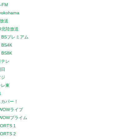
-FM
yokohama
放送
O北陸放送
K BSプレミアム
 BS4K
 BS8K
日テレ
朝日
フジ
テレ東
1
スカパー！
WOWライブ
WOWプライム
PORTS 1
PORTS 2