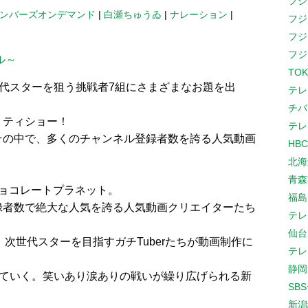
フジ
メンバーズオンデマンド
|
白瀬ちゅうゐ
|
ナレーション
|
フジ
フジ
フジ
ル～
TOK
世代スターを狙う挑戦者7組にさまざまなお題を出
テレ
チバ
リティショー！
テレ
その中で、多くのチャンネル登録者数を誇る人気動画
HB
、
北海
。
青森
ョコレートプラネット。
福島
録者数で絶大な人気を誇る人気動画クリエイターたち
テレ
仙台
て、次世代スターを目指すガチTuberたちが動画制作に
テレ
静岡
っていく。笑いあり涙ありの戦いが繰り広げられる新
SB
新潟