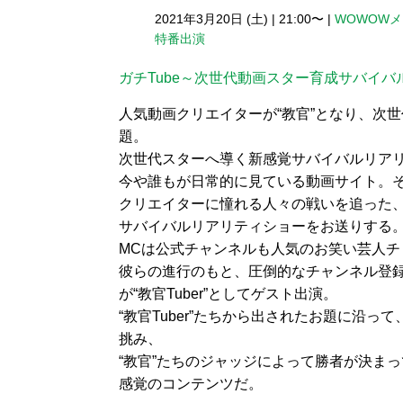
2021年3月20日 (土)
|
21:00〜
|
WOWOW
特番出演
ガチTube～次世代動画スター育成サバイバ
人気動画クリエイターが“教官”となり、次
題。
次世代スターへ導く新感覚サバイバルリア
今や誰もが日常的に見ている動画サイト。
クリエイターに憧れる人々の戦いを追った
サバイバルリアリティショーをお送りする
MCは公式チャンネルも人気のお笑い芸人チ
彼らの進行のもと、圧倒的なチャンネル登
が“教官Tuber”としてゲスト出演。
“教官Tuber”たちから出されたお題に沿っ
挑み、
“教官”たちのジャッジによって勝者が決ま
感覚のコンテンツだ。