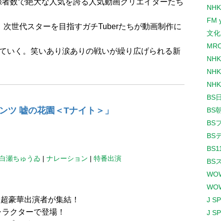
録者数で絶大な人気を誇る人気動画クリエイターたち
NHK
FM 
て、次世代スターを目指すガチTuberたちが動画制作に
文化
MR
っていく。笑いあり涙ありの戦いが繰り広げられる新
NH
NHK
NHK
BS
ンツ 嘘の花園＜Tナイト＞」
BS
BS
BS
BS1
白瀬ちゅうゐ
|
ナレーション
|
特番出演
BS
WO
＞
WO
、超豪華出演者が集結！
J S
ャラクターで登場！
J S