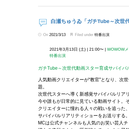
白瀬ちゅうゐ「ガチTube～次
On
2021/3/13
Filed under
特番出演
2021年3月13日 (土)
|
21:00〜
|
WOWOW
特番出演
ガチTube～次世代動画スター育成サバイバ
人気動画クリエイターが“教官”となり、次
題。
次世代スターへ導く新感覚サバイバルリア
今や誰もが日常的に見ている動画サイト。
クリエイターに憧れる人々の戦いを追った
サバイバルリアリティショーをお送りする
MCは公式チャンネルも人気のお笑い芸人チ