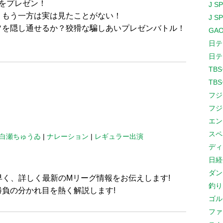
をプレゼン！
J S
、もう一方は実は見たことがない！
J S
ソを隠し通せるか？狡猾な騙しあいプレゼンバトル！
GAO
日テ
日テ
TB
TB
フジ
フジ
エン
スペ
白瀬ちゅうゐ
|
ナレーション
|
レギュラー出演
ディ
日経
ダン
早く、詳しく最新のMリーグ情報をお伝えします!
釣り
負の分かれ目を熱く解説します!
ゴル
ファ