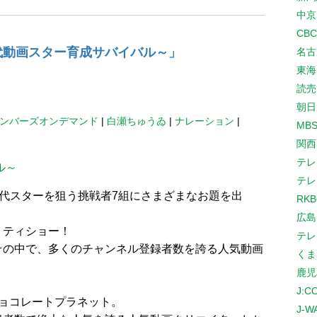
中京
CB
世代動画スター育成サバイバル～」
名古
東海
読売
朝日
メンバーズオンデマンド
|
白瀬ちゅうゐ
|
ナレーション
|
MB
関西
テレ
ル～
テレ
世代スターを狙う挑戦者7組にさまざまなお題を出
RK
広島
リティショー！
テレ
その中で、多くのチャンネル登録者数を誇る人気動画
くま
、
鹿児
。
J:
ョコレートプラネット。
J-W