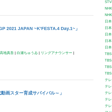
ST
NH
NH
日本
日本
21 JAPAN ~K’FESTA.4 Day.1~」
日本
日本
日本
高地真吾
|
白瀬ちゅうゐ
|
リングアナウンサー
|
TB
TB
TB
TB
テレ
テレ
世代動画スター育成サバイバル～」
テレ
テレ
テレ