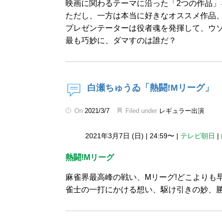
映画に関わるテーマに沿った「2つの作品」
ただし、一方は本当に好きなオススメ作品
プレゼンテーターは役者魂を発揮して、ウ
最も巧妙に、ダマすのは誰だ？
白瀬ちゅうゐ「熱闘!Mリーグ」
On
2021/3/7
Filed under
レギュラー出演
2021年3月7日 (日)
|
24:59〜
|
テレビ朝日
|
熱闘!Mリーグ
麻雀界最高峰の戦い、Mリーグ!どこよりも
雀士の一打にかける想い、駆け引きの妙、勝