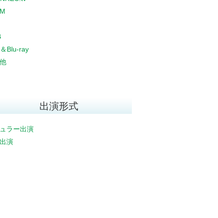
CM
B
＆Blu-ray
他
出演形式
ュラー出演
出演