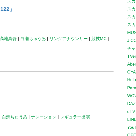
スカ
122」
スカ
スカ
スカ
MUS
高地真吾
|
白瀬ちゅうゐ
|
リングアナウンサー
|
競技MC
|
J:
チャ
TVe
Abe
GYA
Hulu
Para
WO
DAZ
dTV
|
白瀬ちゅうゐ
|
ナレーション
|
レギュラー出演
LINE
You
OPE