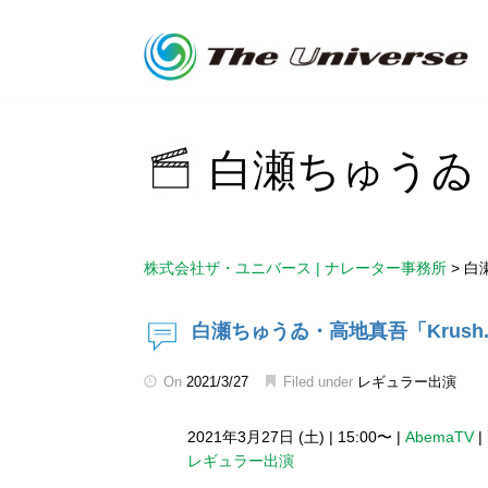
白瀬ちゅうゐ
株式会社ザ・ユニバース | ナレーター事務所
>
白
白瀬ちゅうゐ・高地真吾「Krush.
On
2021/3/27
Filed under
レギュラー出演
2021年3月27日 (土)
|
15:00〜
|
AbemaTV
|
レギュラー出演