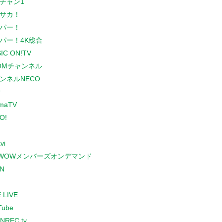
チャン1
サカ！
パー！
パー！4K総合
IC ON!TV
COMチャンネル
ンネルNECO
r
maTV
O!
vi
WOWメンバーズオンデマンド
N
 LIVE
Tube
NREC.tv