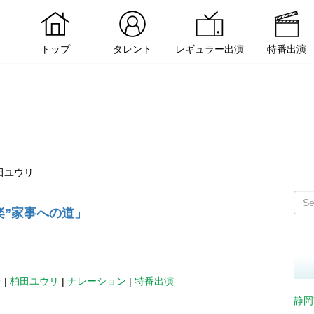
トップ
タレント
レギュラー出演
特番出演
田ユウリ
楽”家事への道」
レ
|
柏田ユウリ
|
ナレーション
|
特番出演
静岡