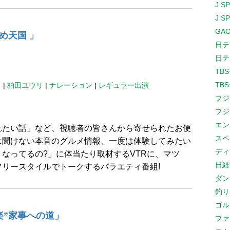
J S
J S
GAO
め天国 」
日テ
日テ
TB
TB
日
|
柏田ユウリ
|
ナレーション
|
レギュラー出演
フジ
フジ
エン
れたい話」など、視聴者の皆さんから寄せられたお便
スペ
は聞けない本音のグルメ情報、一度は体験してみたい
ディ
なってるの?」に体当たり取材するVTRに、マツ
日経
リースタイルでトークするバラエティ番組!
ダン
釣り
ゴル
楽”家事への道」
ファ