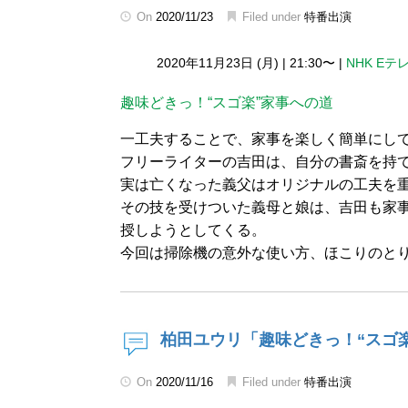
On
2020/11/23
Filed under
特番出演
2020年11月23日 (月)
|
21:30〜
|
NHK Eテ
趣味どきっ！“スゴ楽”家事への道
一工夫することで、家事を楽しく簡単にし
フリーライターの吉田は、自分の書斎を持
実は亡くなった義父はオリジナルの工夫を
その技を受けついた義母と娘は、吉田も家
授しようとしてくる。
今回は掃除機の意外な使い方、ほこりのと
柏田ユウリ「趣味どきっ！“スゴ
On
2020/11/16
Filed under
特番出演