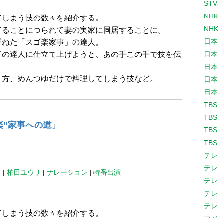
ST
NH
てしまう技の数々を紹介する。
NH
てることにつられて妻の実家に同居することに。
日本
重ねた「スゴ楽家事」の達人。
事の達人に仕立て上げようと、あの手この手で技を伝
日本
日本
り方、めんつゆだけで料理してしまう技など。
日本
日本
TB
TB
楽”家事への道」
TB
TB
テレ
テレ
レ
|
柏田ユウリ
|
ナレーション
|
特番出演
テレ
テレ
テレ
てしまう技の数々を紹介する。