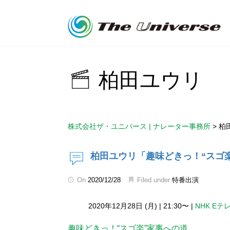
柏田ユウリ
株式会社ザ・ユニバース | ナレーター事務所
>
柏
柏田ユウリ「趣味どきっ！“スゴ
On
2020/12/28
Filed under
特番出演
2020年12月28日 (月)
|
21:30〜
|
NHK Eテ
趣味どきっ！“スゴ楽”家事への道