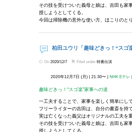
その技を受けついた義母と娘は、吉田も家
授しようとしてくる。
今回は掃除機の意外な使い方、ほこりのと
柏田ユウリ「趣味どきっ！“スゴ
On
2020/12/7
Filed under
特番出演
2020年12月7日 (月)
|
21:30〜
|
NHK Eテレ
趣味どきっ！“スゴ楽”家事への道
一工夫することで、家事を楽しく簡単にし
フリーライターの吉田は、自分の書斎を持
実は亡くなった義父はオリジナルの工夫を
その技を受けついた義母と娘は、吉田も家
授しようとしてくる。