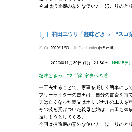
今回は掃除機の意外な使い方、ほこりのと
柏田ユウリ「趣味どきっ！“スゴ
On
2020/11/30
Filed under
特番出演
2020年11月30日 (月)
|
21:30〜
|
NHK Eテ
趣味どきっ！“スゴ楽”家事への道
一工夫することで、家事を楽しく簡単にし
フリーライターの吉田は、自分の書斎を持
実は亡くなった義父はオリジナルの工夫を
その技を受けついた義母と娘は、吉田も家
授しようとしてくる。
今回は掃除機の意外な使い方、ほこりのと