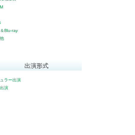
CM
B
＆Blu-ray
他
出演形式
ュラー出演
出演