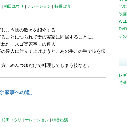
レ
|
柏田ユウリ
|
ナレーション
|
特番出演
TV
映画
WE
DVD
てしまう技の数々を紹介する。
その
てることにつられて妻の実家に同居することに。
重ねた「スゴ楽家事」の達人。
事の達人に仕立て上げようと、あの手この手で技を伝
り方、めんつゆだけで料理してしまう技など。
レギ
特番
楽”家事への道」
|
柏田ユウリ
|
ナレーション
|
特番出演