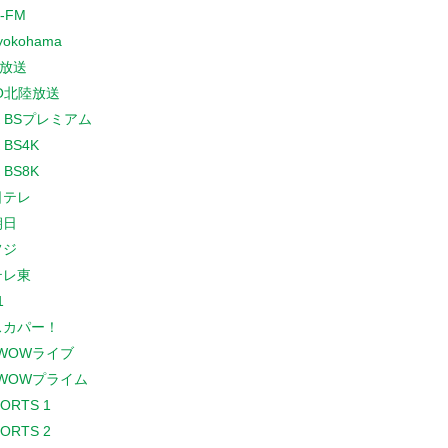
-FM
yokohama
放送
O北陸放送
K BSプレミアム
 BS4K
 BS8K
日テレ
朝日
フジ
テレ東
1
スカパー！
WOWライブ
WOWプライム
PORTS 1
PORTS 2