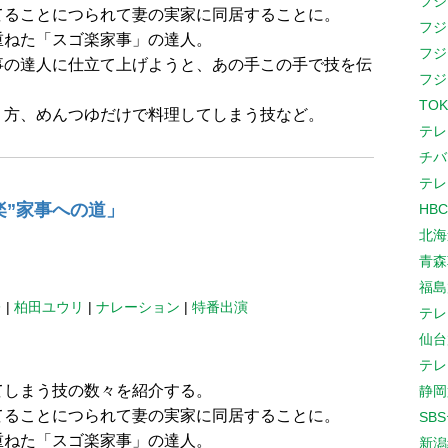
フジ
てることにつられて妻の実家に同居することに。
フジ
重ねた「スゴ楽家事」の達人。
フジ
事の達人に仕立て上げようと、あの手この手で技を伝
フジ
TOK
り方、めんつゆだけで料理してしまう技など。
テレ
チバ
テレ
楽”家事への道」
HB
北海
青森
福島
レ
|
柏田ユウリ
|
ナレーション
|
特番出演
テレ
仙台
テレ
てしまう技の数々を紹介する。
静岡
てることにつられて妻の実家に同居することに。
SB
重ねた「スゴ楽家事」の達人。
新潟