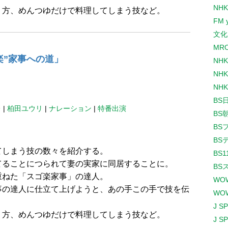
NHK
り方、めんつゆだけで料理してしまう技など。
FM 
文化
MR
楽”家事への道」
NH
NHK
NHK
BS
レ
|
柏田ユウリ
|
ナレーション
|
特番出演
BS
BS
BS
てしまう技の数々を紹介する。
BS1
てることにつられて妻の実家に同居することに。
BS
重ねた「スゴ楽家事」の達人。
WO
事の達人に仕立て上げようと、あの手この手で技を伝
WO
J S
り方、めんつゆだけで料理してしまう技など。
J S