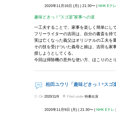
2020年11月16日 (月)
|
21:30〜
|
NHK Eテ
趣味どきっ！“スゴ楽”家事への道
一工夫することで、家事を楽しく簡単にし
フリーライターの吉田は、自分の書斎を持
実は亡くなった義父はオリジナルの工夫を
その技を受けついた義母と娘は、吉田も家
授しようとしてくる。
今回は掃除機の意外な使い方、ほこりのと
柏田ユウリ「趣味どきっ！“スゴ
On
2020/11/9
Filed under
特番出演
2020年11月9日 (月)
|
21:30〜
|
NHK Eテレ