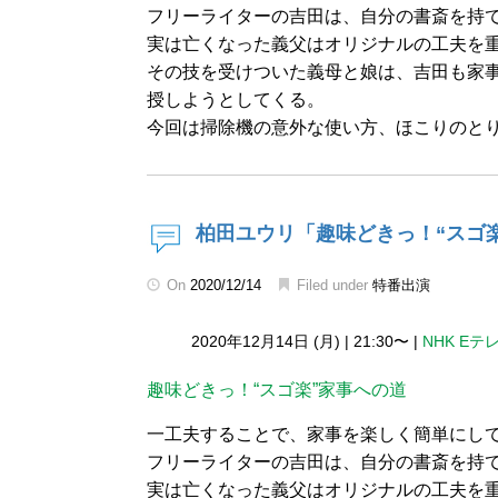
フリーライターの吉田は、自分の書斎を持
実は亡くなった義父はオリジナルの工夫を
その技を受けついた義母と娘は、吉田も家
授しようとしてくる。
今回は掃除機の意外な使い方、ほこりのと
柏田ユウリ「趣味どきっ！“スゴ
On
2020/12/14
Filed under
特番出演
2020年12月14日 (月)
|
21:30〜
|
NHK Eテ
趣味どきっ！“スゴ楽”家事への道
一工夫することで、家事を楽しく簡単にし
フリーライターの吉田は、自分の書斎を持
実は亡くなった義父はオリジナルの工夫を