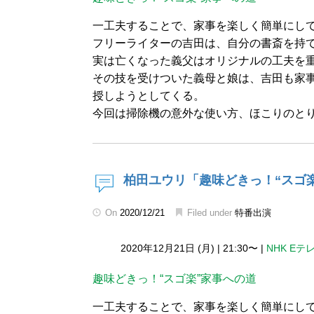
一工夫することで、家事を楽しく簡単にし
フリーライターの吉田は、自分の書斎を持
実は亡くなった義父はオリジナルの工夫を
その技を受けついた義母と娘は、吉田も家
授しようとしてくる。
今回は掃除機の意外な使い方、ほこりのと
柏田ユウリ「趣味どきっ！“スゴ
On
2020/12/21
Filed under
特番出演
2020年12月21日 (月)
|
21:30〜
|
NHK Eテ
趣味どきっ！“スゴ楽”家事への道
一工夫することで、家事を楽しく簡単にし