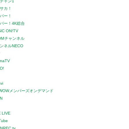
チャン1
サカ！
パー！
パー！4K総合
IC ON!TV
COMチャンネル
ンネルNECO
r
maTV
O!
vi
WOWメンバーズオンデマンド
N
 LIVE
Tube
NREC.tv