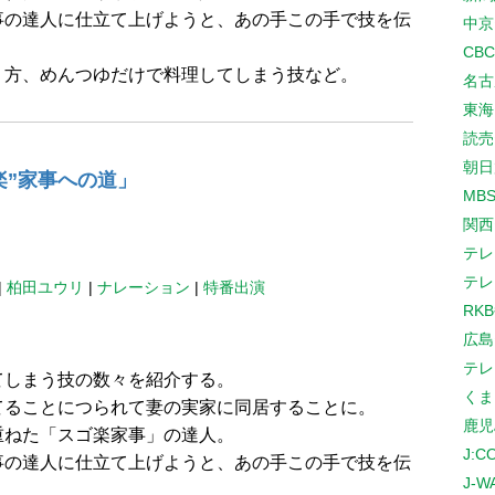
事の達人に仕立て上げようと、あの手この手で技を伝
中京
CB
り方、めんつゆだけで料理してしまう技など。
名古
東海
読売
朝日
楽”家事への道」
MB
関西
テレ
テレ
|
柏田ユウリ
|
ナレーション
|
特番出演
RK
広島
テレ
てしまう技の数々を紹介する。
くま
てることにつられて妻の実家に同居することに。
鹿児
重ねた「スゴ楽家事」の達人。
J:
事の達人に仕立て上げようと、あの手この手で技を伝
J-W