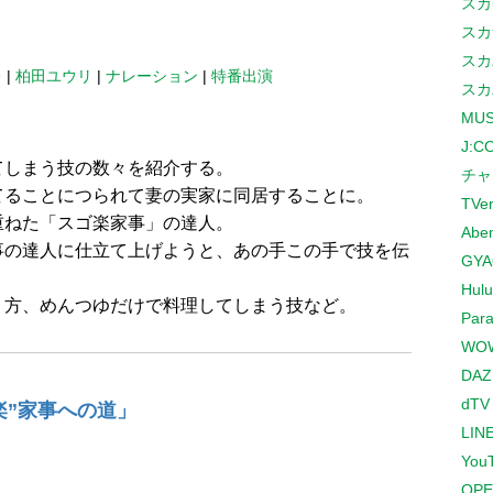
スカ
スカ
スカ
レ
|
柏田ユウリ
|
ナレーション
|
特番出演
スカ
MUS
J:
てしまう技の数々を紹介する。
チャ
てることにつられて妻の実家に同居することに。
TVe
重ねた「スゴ楽家事」の達人。
Abe
事の達人に仕立て上げようと、あの手この手で技を伝
GYA
Hulu
り方、めんつゆだけで料理してしまう技など。
Para
WO
DAZ
dTV
楽”家事への道」
LINE
You
OPE