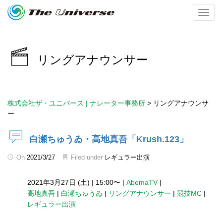
Toggl
リングアナウンサー
株式会社ザ・ユニバース | ナレーター事務所
>
リングアナウンサ
ー
白瀬ちゅうゐ・高地真吾「Krush.123」
On
2021/3/27
Filed under
レギュラー出演
2021年3月27日 (土)
|
15:00〜
|
AbemaTV
|
高地真吾
|
白瀬ちゅうゐ
|
リングアナウンサー
|
競技MC
|
レギュラー出演