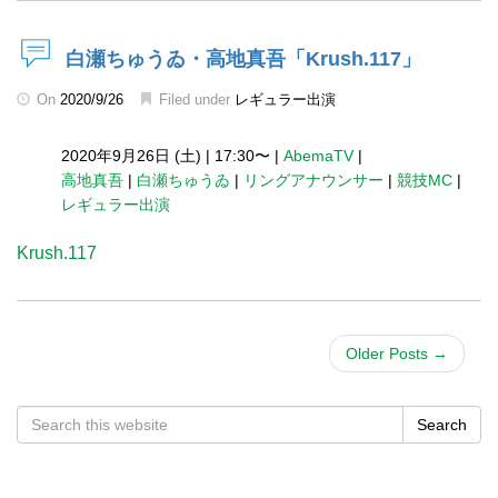
白瀬ちゅうゐ・高地真吾「Krush.117」
On
2020/9/26
Filed under
レギュラー出演
2020年9月26日 (土)
|
17:30〜
|
AbemaTV
|
高地真吾
|
白瀬ちゅうゐ
|
リングアナウンサー
|
競技MC
|
レギュラー出演
Krush.117
Older Posts
→
Search