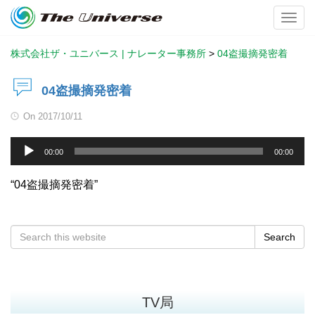
Toggl
株式会社ザ・ユニバース | ナレーター事務所
>
04盗撮摘発密着
04盗撮摘発密着
On
2017/10/11
音
00:00
00:00
声
プ
“04盗撮摘発密着”
レ
ー
ヤ
Search
ー
TV局