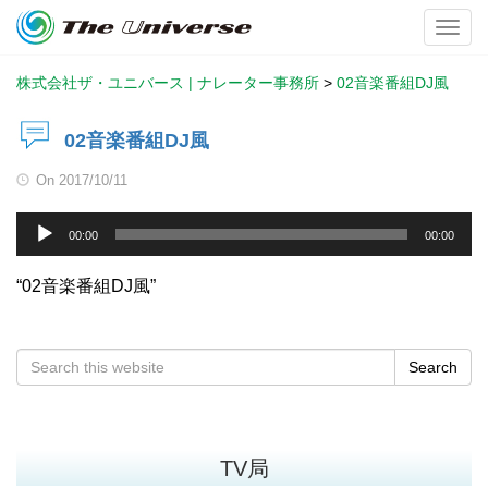
Toggl
株式会社ザ・ユニバース | ナレーター事務所
>
02音楽番組DJ風
02音楽番組DJ風
On
2017/10/11
音
00:00
00:00
声
プ
“02音楽番組DJ風”
レ
ー
ヤ
Search
ー
TV局