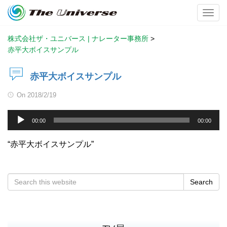
Toggl
株式会社ザ・ユニバース | ナレーター事務所
>
赤平大ボイスサンプル
赤平大ボイスサンプル
On
2018/2/19
音
00:00
00:00
声
プ
“赤平大ボイスサンプル”
レ
ー
ヤ
Search
ー