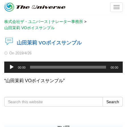
Toggl
株式会社ザ・ユニバース | ナレーター事務所
>
山田茉莉 VOボイスサンプル
山田茉莉 VOボイスサンプル
On
2019/4/26
音
00:00
00:00
声
プ
“山田茉莉 VOボイスサンプル”
レ
ー
ヤ
Search
ー