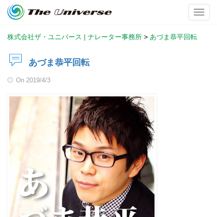
Toggl
株式会社ザ・ユニバース | ナレーター事務所
>
あづま恭平回転
あづま恭平回転
On
2019/4/3