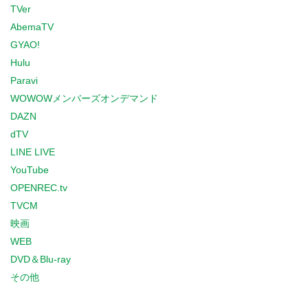
TVer
AbemaTV
GYAO!
Hulu
Paravi
WOWOWメンバーズオンデマンド
DAZN
dTV
LINE LIVE
YouTube
OPENREC.tv
TVCM
映画
WEB
DVD＆Blu-ray
その他